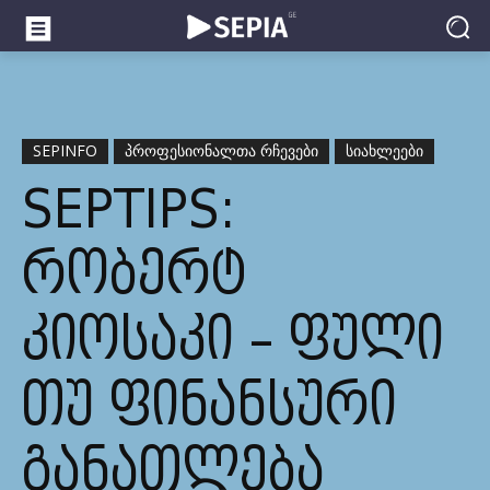
SEPINFO
ᲞᲠᲝᲤᲔᲡᲘᲝᲜᲐᲚᲗᲐ ᲠᲩᲔᲕᲔᲑᲘ
ᲡᲘᲐᲮᲚᲔᲔᲑᲘ
SEPTIPS:
ᲠᲝᲑᲔᲠᲢ
ᲙᲘᲝᲡᲐᲙᲘ – ᲤᲣᲚᲘ
ᲗᲣ ᲤᲘᲜᲐᲜᲡᲣᲠᲘ
ᲒᲐᲜᲐᲗᲚᲔᲑᲐ