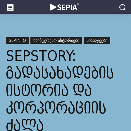
SEPINFO
ᲡᲐᲘᲜᲢᲔᲠᲔᲡᲝ ᲘᲡᲢᲝᲠᲘᲔᲑᲘ
ᲡᲘᲐᲮᲚᲔᲔᲑᲘ
SEPSTORY:
ᲒᲐᲓᲐᲡᲐᲮᲐᲓᲔᲑᲘᲡ
ᲘᲡᲢᲝᲠᲘᲐ ᲓᲐ
ᲙᲝᲠᲞᲝᲠᲐᲪᲘᲘᲡ
ᲫᲐᲚᲐ